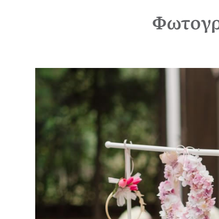
Φωτογρ