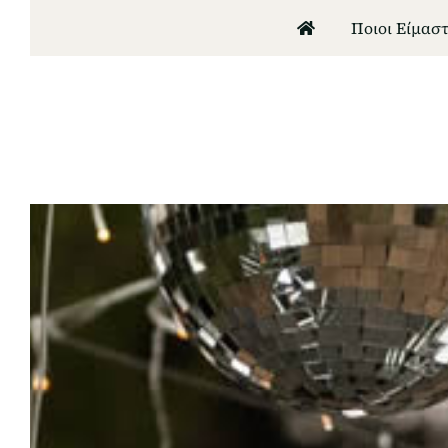
Μετάβαση
Ποιοι Είμαστ
στο
περιεχόμενο